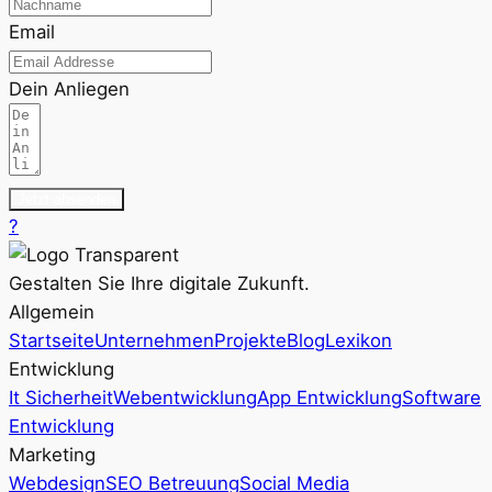
Email
Dein Anliegen
Jetzt absenden
?
Gestalten Sie Ihre digitale Zukunft.
Allgemein
Startseite
Unternehmen
Projekte
Blog
Lexikon
Entwicklung
It Sicherheit
Webentwicklung
App Entwicklung
Software
Entwicklung
Marketing
Webdesign
SEO Betreuung
Social Media